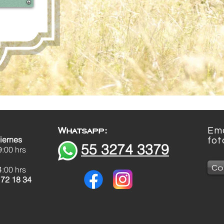
Whatsapp:
Ema
iernes
fot
55 3274 3379
9:00
hrs
Co
4:00 hrs
 72 18 34