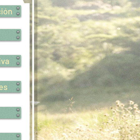
ción
iva
es