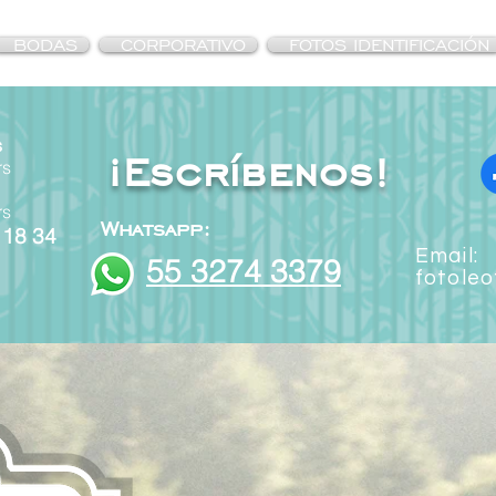
BODAS
CORPORATIVO
FOTOS IDENTIFICACIÓN
s
¡Escríbenos!
rs
rs
Whatsapp:
 18 34
Email:
55 3274 3379
fotole