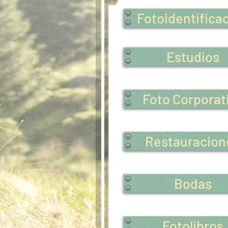
Fotoidentifica
Estudios
Foto Corporat
Restauracion
Bodas
Fotolibros